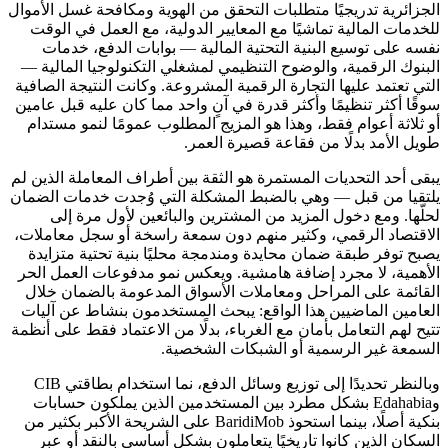
الجزائرية تدريجيًا متطلبات التحقق من الهوية ومكافحة غسل الأموال
للخدمات المالية تماشيًا مع المعايير الدولية، مع العمل في الوقت
نفسه على توسيع البنية التحتية المالية — بوابات الدفع، خدمات
البنوك الرقمية، والوضوح التنظيمي لمشغلي التكنولوجيا المالية —
التي تعتمد عليها التجارة الرقمية المشروعة. وكانت النتيجة الصافية
سوقًا أكثر تنظيمًا وأكثر قدرة في آنٍ واحد مما كان عليه قبل عامين
أو ثلاثة أعوام فقط، وهذا هو المزيج المطلوب عمومًا لنمو مستدام
طويل الأمد بدلًا من فقاعة قصيرة العمر.
يبقى أحد التحديات المستمرة هو الثقة بين أطراف المعاملة الذين لم
يلتقيا من قبل — وهي بالضبط المشكلة التي وُجدت خدمات الضمان
لحلّها. ومع دخول المزيد من المشترين والبائعين لأول مرة إلى
الاقتصاد الرقمي، وكثير منهم دون سمعة راسخة أو سجل معاملات،
يصبح توفر طبقة ضمان محايدة ومندمجة محليًا بنية تحتية متزايدة
الأهمية، لا مجرد إضافة هامشية. ويعكس نمو مدفوعات العمل الحر
القائمة على المراحل ومعاملات الأسواق المدعومة بالضمان خلال
العامين الماضيين هذا الواقع: يبحث المستخدمون بنشاط عن آليات
تتيح لهم التعامل بأمان مع الغرباء، بدلًا من الاعتماد فقط على أنظمة
السمعة غير الرسمية أو الشبكات الشخصية.
وبالنظر تحديدًا إلى توزيع وسائل الدفع، نما استخدام بطاقتي CIB
وEdahabia بشكل مطرد بين المستخدمين الذين يملكون حسابات
بنكية أصلًا، بينما استحوذ BaridiMob على الشريحة الأكبر بكثير من
السكان الذين كانوا تاريخيًا يتعاملون بشكل أساسي بالنقد أو عبر