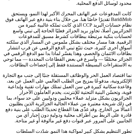
محدود لوسائل الدفع المحلية.
كانت المدفوعات عبر الهاتف المحرك الأكبر لهذا النمو، ويستحق
BaridiMob تقديرًا خاصًا هنا. من خلال بناء بنية دفع عبر الهاتف فوق
نظام حسابات البريد CCP الذي كانت تملكه غالبية كبيرة من
الجزائريين أصلًا، تجاوز بريد الجزائر فعليًا الحاجة إلى تبني واسع
لحسابات بنكية مرتبطة ببطاقات كشرط مسبق للمدفوعات
الرقمية. هذا مسار مختلف بشكل ملموس عن المسار الذي سلكته
أسواق أخرى كثيرة، حيث تتبّع تبني الدفع الرقمي عن قرب انتشار
بطاقات الائتمان والخصم، وهذا يفسّر لماذا بدا نمو الدفع الرقمي في
الجزائر مختلفًا — وأسرع في بعض القطاعات المحددة — مما توحي
به الاستقراءات البسيطة المستندة فقط إلى إحصاءات البطاقات.
نما اقتصاد العمل الحر والوظائف المستقلة جنبًا إلى جنب مع التجارة
الإلكترونية، مدفوعًا بمزيج من الطلب العالمي على العمل عن بعد،
وقاعدة سكانية كبيرة في سن العمل تمتلك مهارات تقنية وإبداعية
قوية، وتحسّن البنية التحتية للإنترنت. يخدم العاملون الأحرار
الجزائريون بشكل متزايد عملاء محليين ودوليين على حد سواء، بما
في ذلك شريحة معتبرة من عملاء الجالية الجزائرية الذين يطلبون
أعمالًا من الخارج. وقد غذّى هذا القطاع تحديدًا الطلب على بنية دفع
قادرة على الربط بين أطراف محلية ودولية دون إجبار أي من
الجانبين على المرور عبر قنوات دفع غير مألوفة أو غير متاحة.
تطور التنظيم بشكل كبير لمواكبة هذا النمو. شدّدت السلطات