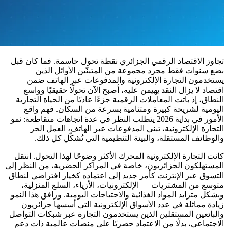
تجاوز الاقتصاد الرقمي الجزائري نقطة تحول حاسمة. فما كان قبل
بضع سنوات فقط مجرد مجموعة من المتبنّين الأوائل الذين
يستخدمون التجارة الإلكترونية والمدفوعات عبر الهاتف ضمن
اقتصاد لا يزال النقد يهيمن عليه، أصبح الآن تحولًا حقيقيًا وواسع
النطاق، إذ باتت المعاملات الرقمية جزءًا عاديًا من الحياة التجارية
اليومية لشريحة كبيرة ومتنامية بسرعة من السكان. فهم واقع
الأمور في بداية 2026 يتطلب النظر في عدة اتجاهات متقاطعة: نمو
التجارة الإلكترونية، تبني المدفوعات عبر الهاتف، العمل الحر
والوظائف المستقلة، والبيئة التنظيمية التي تُشكّل كل ذلك.
كانت التجارة الإلكترونية المحرك الأكثر وضوحًا لهذا التحول. انتقل
المستهلكون الجزائريون، خاصة في المراكز الحضرية، من النظر إلى
التسوق عبر الإنترنت كأمر جديد إلى اعتماده كخيار افتراضي لنطاق
متوسع من المشتريات — الإلكترونيات، الأزياء، السلع المنزلية،
وبشكل متزايد المواد الغذائية والاحتياجات اليومية. ورافق هذا النمو
زيادة مماثلة في عدد الأسواق الإلكترونية التي أسسها جزائريون
والبائعين المستقلين الذين يستخدمون التجارة عبر شبكات التواصل
الاجتماعي، بدلًا من الاعتماد حصريًا على منصات عالمية ذات دعم