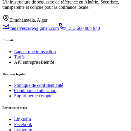
L'infrastructure de séquestre de référence en Algérie. Sécurisée,
transparente et conçue pour la confiance locale.
Elmohamadia, Alger
thiqatyescrow@gmail.com
+213 660 884 940
Produit
Lancer une transaction
Tarifs
API entreprise
Bientôt
Mentions légales
Politique de confidentialité
Conditions d'utilisation
Supprimer le compte
Rester en contact
LinkedIn
Facebook
Instagram