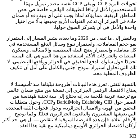
تحويلات البريد CCP. ويبقى CCP نفسه مصدر تمويل مهمًا
للمستخدمين الأقل ارتياحًا لتطبيقات الهاتف، خاصة في بعض
المناطق الريفية، مما يؤكد لماذا يجب على أي بنية دفع أو ضمان
جادة في الجزائر أن تدعم القنوات الأربع جميعها بدلًا من اختيار
واحدة والأمل في أن يتمركز السوق حولها.
وبالنظر إلى ما تبقى من 2026 وما بعده، يشير المسار إلى استمرار
نمو حجم المعاملات، واستمرار تنوع وسائل الدفع المستخدمة في
كل معاملة، واستمرار نضج البيئة التنظيمية والامتثالية. وستكون
المنصات والشركات الأكثر استفادة من هذا النمو هي تلك المبنية
تحديدًا حول سلوك الدفع الحقيقي في الجزائر وواقعها التنظيمي، لا
تلك التي تحاول استيراد نموذج أجنبي بالكامل على أمل أن تتكيف
الظروف المحلية معه.
بالنسبة لثقتي، تعزز هذه البيانات أطروحة تبنّيناها منذ تأسيسنا: لا
يحتاج الاقتصاد الرقمي الجزائري إلى نسخة من منتج ضمان عالمي
مع ترجمة عربية مُلحقة به. إنه يحتاج إلى بنية تحتية مُهندسة من
الصفر حول CIB وEdahabia وBaridiMob وCCP، وحول متطلبات
التحقق من الهوية والامتثال الجزائرية، وحول فجوات الثقة المحددة
التي يعيشها المشترون والبائعون الجزائريون فعليًا. وكما توضح
الأرقام أعلاه، فإن هذه الفرصة السوقية لا تتقلص — بل هي أحد أكثر
أركان الاقتصاد الجزائري الأوسع ديناميكية مع بقية هذا العقد.
KB