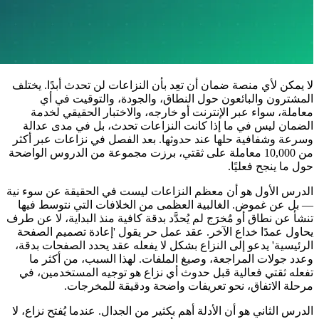
لا يمكن لأي منصة ضمان أن تعِد بأن النزاعات لن تحدث أبدًا. يختلف
المشترون والبائعون حول النطاق، والجودة، والتوقيت في أي
معاملة، سواء عبر الإنترنت أو خارجه، والاختبار الحقيقي لخدمة
الضمان ليس في ما إذا كانت النزاعات تحدث، بل في مدى عدالة
وسرعة وشفافية حلها عند حدوثها. بعد الفصل في نزاعات عبر أكثر
من 10,000 معاملة على ثقتي، برزت مجموعة من الدروس الواضحة
حول ما ينجح فعليًا.
الدرس الأول هو أن معظم النزاعات ليست في الحقيقة عن سوء نية
— بل عن غموض. الغالبية العظمى من الخلافات التي نتوسط فيها
تنشأ عن نطاق أو مُخرَج لم يُحدَّد بدقة كافية منذ البداية، لا عن طرف
يحاول عمدًا خداع الآخر. عقد عمل حر يقول 'إعادة تصميم الصفحة
الرئيسية' يدعو إلى النزاع بشكل لا يفعله عقد يحدد الصفحات بدقة،
وعدد جولات المراجعة، وصيغ الملفات. لهذا السبب، من أكثر ما
تفعله ثقتي فعالية قبل حدوث أي نزاع هو توجيه المستخدمين، في
مرحلة الاتفاق، نحو تعريفات واضحة ودقيقة للمخرجات.
الدرس الثاني هو أن الأدلة أهم بكثير من الجدال. عندما يُفتح نزاع، لا