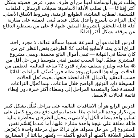
يطلب فريق الوساطة لدينا من أي طرف مجرد عرض قضيته بشكل
أكثر إقناعًا — بل نطلب الأدلة الأساسية: سجلات الرسائل، الملفات
المُسلَّمة، لقطات الشاشة، الطوابع الزمنية، وشروط الاتفاق الأصلي.
تُحل النزاعات بأسرع وأعدل شكل عندما تُبنى العملية على مقارنة
أدلة قابلة للتحقق بالشروط المتفق عليها، لا على من يستطيع الدفاع
عن موقفه بشكل أكثر إقناعًا.
الدرس الثالث هو أن السرعة نفسها مسألة عدالة، لا مجرد راحة.
النزاع الذي يمتد لأسابيع يُعاقب كلا الطرفين بغض النظر عن من
كان محقًا في النهاية — تبقى أموال البائع مجمدة، ويبقى مشروع
المشتري معلقًا. لهذا السبب تضمن ثقتي متوسط زمن حل أقل من
48 ساعة، وتلتزم بسقف صارم قدره 72 ساعة للغالبية العظمى من
الحالات. وراء هذا الضمان يوجد نظام فرز: تُصنَّف النزاعات تلقائيًا
حسب التعقيد واكتمال الأدلة لحظة فتحها، بحيث تُحل الحالات
البسيطة ذات التوثيق الواضح خلال ساعات، بينما تُحوَّل النزاعات
المعقدة فعلًا والمتعددة المراحل إلى وسطاء أكثر خبرة دون إبطاء
قائمة الحالات الأبسط.
الدرس الرابع هو أن الاتفاقيات القائمة على مراحل تُقلّل بشكل كبير
من تكرار وحدة النزاعات معًا. عندما يتوقف دفع مشروع كامل على
تسليم واحد بنظام الكل أو لا شيء، يتحمل الطرفان مخاطرة مالية
هائلة معلقة على نتيجة واحدة متنازع عليها. أما عندما يُقسَّم نفس
المشروع إلى مراحل ممولة، فإن نزاعًا حول مرحلة واحدة لا يُعرّض
للخطر العلاقة بأكملها أو الدفع بأكمله — وتُظهر بياناتنا أن المشاريع