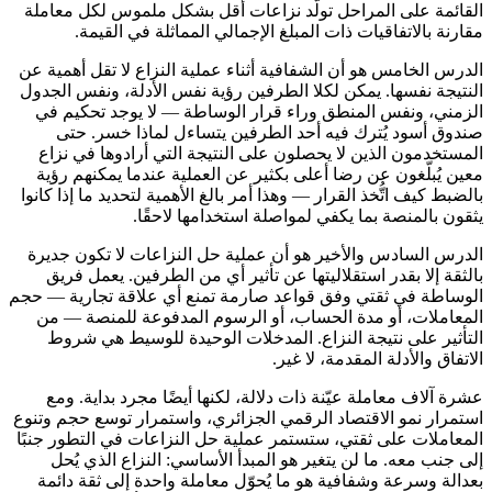
القائمة على المراحل تولّد نزاعات أقل بشكل ملموس لكل معاملة
مقارنة بالاتفاقيات ذات المبلغ الإجمالي المماثلة في القيمة.
الدرس الخامس هو أن الشفافية أثناء عملية النزاع لا تقل أهمية عن
النتيجة نفسها. يمكن لكلا الطرفين رؤية نفس الأدلة، ونفس الجدول
الزمني، ونفس المنطق وراء قرار الوساطة — لا يوجد تحكيم في
صندوق أسود يُترك فيه أحد الطرفين يتساءل لماذا خسر. حتى
المستخدمون الذين لا يحصلون على النتيجة التي أرادوها في نزاع
معين يُبلّغون عن رضا أعلى بكثير عن العملية عندما يمكنهم رؤية
بالضبط كيف اتُّخذ القرار — وهذا أمر بالغ الأهمية لتحديد ما إذا كانوا
يثقون بالمنصة بما يكفي لمواصلة استخدامها لاحقًا.
الدرس السادس والأخير هو أن عملية حل النزاعات لا تكون جديرة
بالثقة إلا بقدر استقلاليتها عن تأثير أي من الطرفين. يعمل فريق
الوساطة في ثقتي وفق قواعد صارمة تمنع أي علاقة تجارية — حجم
المعاملات، أو مدة الحساب، أو الرسوم المدفوعة للمنصة — من
التأثير على نتيجة النزاع. المدخلات الوحيدة للوسيط هي شروط
الاتفاق والأدلة المقدمة، لا غير.
عشرة آلاف معاملة عيّنة ذات دلالة، لكنها أيضًا مجرد بداية. ومع
استمرار نمو الاقتصاد الرقمي الجزائري، واستمرار توسع حجم وتنوع
المعاملات على ثقتي، ستستمر عملية حل النزاعات في التطور جنبًا
إلى جنب معه. ما لن يتغير هو المبدأ الأساسي: النزاع الذي يُحل
بعدالة وسرعة وشفافية هو ما يُحوّل معاملة واحدة إلى ثقة دائمة