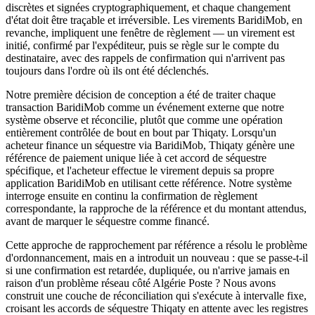
discrètes et signées cryptographiquement, et chaque changement
d'état doit être traçable et irréversible. Les virements BaridiMob, en
revanche, impliquent une fenêtre de règlement — un virement est
initié, confirmé par l'expéditeur, puis se règle sur le compte du
destinataire, avec des rappels de confirmation qui n'arrivent pas
toujours dans l'ordre où ils ont été déclenchés.
Notre première décision de conception a été de traiter chaque
transaction BaridiMob comme un événement externe que notre
système observe et réconcilie, plutôt que comme une opération
entièrement contrôlée de bout en bout par Thiqaty. Lorsqu'un
acheteur finance un séquestre via BaridiMob, Thiqaty génère une
référence de paiement unique liée à cet accord de séquestre
spécifique, et l'acheteur effectue le virement depuis sa propre
application BaridiMob en utilisant cette référence. Notre système
interroge ensuite en continu la confirmation de règlement
correspondante, la rapproche de la référence et du montant attendus,
avant de marquer le séquestre comme financé.
Cette approche de rapprochement par référence a résolu le problème
d'ordonnancement, mais en a introduit un nouveau : que se passe-t-il
si une confirmation est retardée, dupliquée, ou n'arrive jamais en
raison d'un problème réseau côté Algérie Poste ? Nous avons
construit une couche de réconciliation qui s'exécute à intervalle fixe,
croisant les accords de séquestre Thiqaty en attente avec les registres