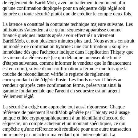
de règlement de BaridiMob, avec un traitement idempotent afin
qu'une confirmation dupliquée pour un séquestre déjà réglé soit
ignorée en toute sécurité plutôt que de créditer le compte deux fois.
La latence a constitué la contrainte technique majeure suivante. Les
utilisateurs s'attendent à ce qu'un séquestre apparaisse comme
financé quelques instants après avoir effectué un virement
BaridiMob, et non plusieurs minutes plus tard. Nous avons construit
un modèle de confirmation hybride : une confirmation « souple »
immédiate dès que l'acheteur indique dans l'application Thiqaty que
le virement a été envoyé (ce qui débloque un ensemble limité
d'étapes suivantes, comme informer le vendeur que le financement
est en cours), suivie d'une confirmation « ferme » une fois que la
couche de réconciliation vérifie le registre de règlement
correspondant côté Algérie Poste. Les fonds ne sont libérés au
vendeur qu'après cette confirmation ferme, préservant ainsi la
garantie fondamentale que l'argent en séquestre est un argent
réellement réglé.
La sécurité a exigé une approche tout aussi rigoureuse. Chaque
référence de paiement BaridiMob générée par Thiqaty est à usage
unique et liée cryptographiquement à un identifiant d'accord de
séquestre, un compte acheteur et un montant spécifiques, ce qui
empêche qu'une référence soit réutilisée pour une autre transaction
ou rejouée par un acteur malveillant qui l'intercepterait. La