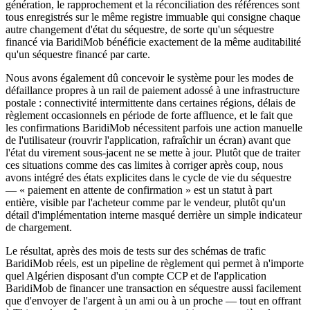
génération, le rapprochement et la réconciliation des références sont
tous enregistrés sur le même registre immuable qui consigne chaque
autre changement d'état du séquestre, de sorte qu'un séquestre
financé via BaridiMob bénéficie exactement de la même auditabilité
qu'un séquestre financé par carte.
Nous avons également dû concevoir le système pour les modes de
défaillance propres à un rail de paiement adossé à une infrastructure
postale : connectivité intermittente dans certaines régions, délais de
règlement occasionnels en période de forte affluence, et le fait que
les confirmations BaridiMob nécessitent parfois une action manuelle
de l'utilisateur (rouvrir l'application, rafraîchir un écran) avant que
l'état du virement sous-jacent ne se mette à jour. Plutôt que de traiter
ces situations comme des cas limites à corriger après coup, nous
avons intégré des états explicites dans le cycle de vie du séquestre
— « paiement en attente de confirmation » est un statut à part
entière, visible par l'acheteur comme par le vendeur, plutôt qu'un
détail d'implémentation interne masqué derrière un simple indicateur
de chargement.
Le résultat, après des mois de tests sur des schémas de trafic
BaridiMob réels, est un pipeline de règlement qui permet à n'importe
quel Algérien disposant d'un compte CCP et de l'application
BaridiMob de financer une transaction en séquestre aussi facilement
que d'envoyer de l'argent à un ami ou à un proche — tout en offrant