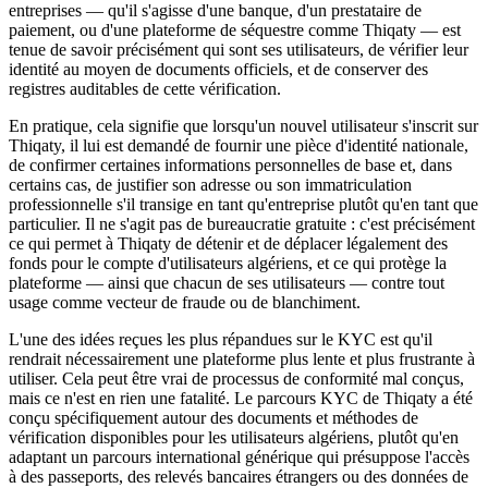
entreprises — qu'il s'agisse d'une banque, d'un prestataire de
paiement, ou d'une plateforme de séquestre comme Thiqaty — est
tenue de savoir précisément qui sont ses utilisateurs, de vérifier leur
identité au moyen de documents officiels, et de conserver des
registres auditables de cette vérification.
En pratique, cela signifie que lorsqu'un nouvel utilisateur s'inscrit sur
Thiqaty, il lui est demandé de fournir une pièce d'identité nationale,
de confirmer certaines informations personnelles de base et, dans
certains cas, de justifier son adresse ou son immatriculation
professionnelle s'il transige en tant qu'entreprise plutôt qu'en tant que
particulier. Il ne s'agit pas de bureaucratie gratuite : c'est précisément
ce qui permet à Thiqaty de détenir et de déplacer légalement des
fonds pour le compte d'utilisateurs algériens, et ce qui protège la
plateforme — ainsi que chacun de ses utilisateurs — contre tout
usage comme vecteur de fraude ou de blanchiment.
L'une des idées reçues les plus répandues sur le KYC est qu'il
rendrait nécessairement une plateforme plus lente et plus frustrante à
utiliser. Cela peut être vrai de processus de conformité mal conçus,
mais ce n'est en rien une fatalité. Le parcours KYC de Thiqaty a été
conçu spécifiquement autour des documents et méthodes de
vérification disponibles pour les utilisateurs algériens, plutôt qu'en
adaptant un parcours international générique qui présuppose l'accès
à des passeports, des relevés bancaires étrangers ou des données de